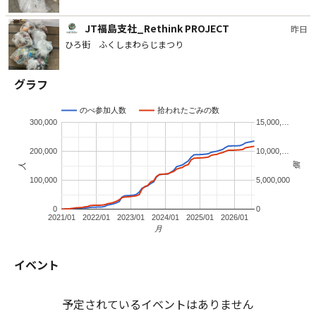
JT福島支社_Rethink PROJECT
昨日
ひろ街 ふくしまわらじまつり
グラフ
JT福島支社_Rethink PROJECT
昨日
のべ参加人数
拾われたごみの数
300,000
15,000,…
JT福島支社_Rethink PROJECT
昨日
200,000
10,000,…
個
人
100,000
5,000,000
JT山形支社_Rethink PROJECT
4日前
0
0
2021/01
2022/01
2023/01
2024/01
2025/01
2026/01
月
JT京都支社_Rethink PROJECT
5日前
イベント
#京都#嵐山だいすきポイ捨て防止キャンペーン
予定されているイベントはありません
JT埼玉支社_Rethink PROJECT
5日前