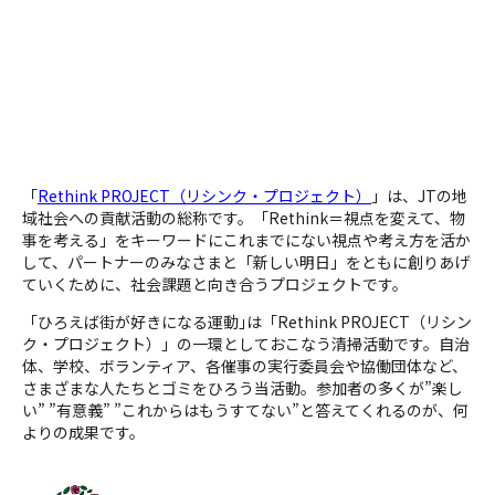
JT島根支社_Rethink PROJECT
6日前
JT茨城支社_Rethink PROJECT
6日前
「
Rethink PROJECT（リシンク・プロジェクト）
」は、JTの地
域社会への貢献活動の総称です。「Rethink＝視点を変えて、物
事を考える」をキーワードにこれまでにない視点や考え方を活か
して、パートナーのみなさまと「新しい明日」をともに創りあげ
JT三重支社_Rethink PROJECT
6日前
ていくために、社会課題と向き合うプロジェクトです。
#大四日市まつり
「ひろえば街が好きになる運動｣は「Rethink PROJECT（リシン
ク・プロジェクト）」の一環としておこなう清掃活動です。自治
JT島根支社_Rethink PROJECT
1週間前
体、学校、ボランティア、各催事の実行委員会や協働団体など、
さまざまな人たちとゴミをひろう当活動。参加者の多くが”楽し
い” ”有意義” ”これからはもうすてない”と答えてくれるのが、何
よりの成果です。
JT茨城支社_Rethink PROJECT
1週間前
#水戸黄門祭り